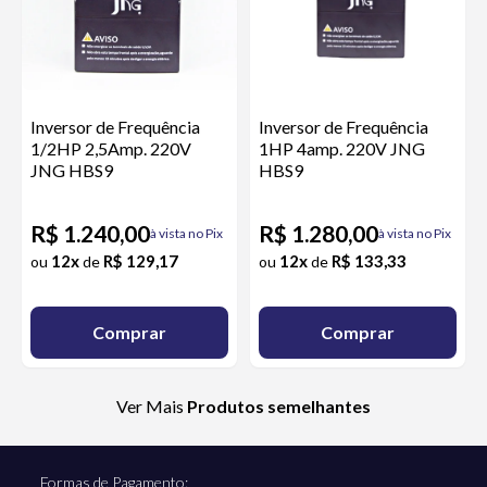
Inversor de Frequência
Inversor de Frequência
1/2HP 2,5Amp. 220V
1HP 4amp. 220V JNG
JNG HBS9
HBS9
R$ 1.240,00
R$ 1.280,00
à vista no Pix
à vista no Pix
12x
R$ 129,17
12x
R$ 133,33
ou
de
ou
de
Comprar
Comprar
Ver Mais
Produtos semelhantes
Formas de Pagamento: