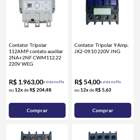
Contator Tripolar
Contator Tripolar 9 Amp.
112AMP contato auxiliar
JX2-09.10 220V JNG
2NA+2NF CWM112.22
220V WEG
R$ 1.963,00
R$ 54,00
à vista no Pix
à vista no Pix
12x
R$ 204,48
12x
R$ 5,63
ou
de
ou
de
Comprar
Comprar