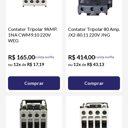
Contator Tripolar 9AMP.
Contator Tripolar 80 Amp.
1NA CWM9.10 220V
JX2-80.11 220V JNG
WEG
R$ 165,00
R$ 414,00
à vista no Pix
à vista no Pix
12x
R$ 17,19
12x
R$ 43,13
ou
de
ou
de
Comprar
Comprar