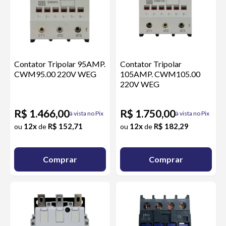
Contator Tripolar 95AMP.
Contator Tripolar
CWM95.00 220V WEG
105AMP. CWM105.00
220V WEG
R$ 1.466,00
R$ 1.750,00
à vista no Pix
à vista no Pix
12x
R$ 152,71
12x
R$ 182,29
ou
de
ou
de
Comprar
Comprar