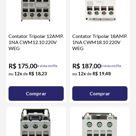
Contator Tripolar 12AMP.
Contator Tripolar 18AMP.
1NA CWM12.10 220V
1NA CWM18.10 220V
WEG
WEG
R$ 175,00
R$ 187,00
à vista no Pix
à vista no Pix
12x
R$ 18,23
12x
R$ 19,48
ou
de
ou
de
Comprar
Comprar