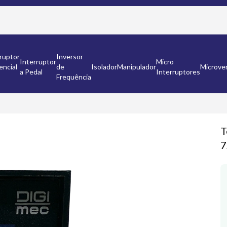
ruptor
Inversor
Interruptor
Micro
encial
de
Isolador
Manipulador
Microven
a Pedal
Interruptores
Frequência
T
7