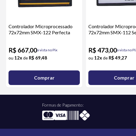
Controlador Microprocessado
Controlador Micropro
72x72mm SMX-122 Perfecta
72x72mm SMX-112 Se
R$ 667,00
R$ 473,00
à vista no Pix
à vista no Pi
12x
R$ 69,48
12x
R$ 49,27
ou
de
ou
de
Comprar
Comprar
Formas de Pagamento: