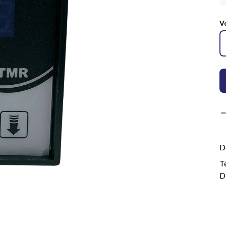
V
D
T
D