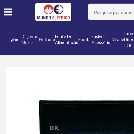
or
Inter
Disjuntor
Fonte De
Fusível e
Digimec
Eletrodo
Frontal
Grade
Difer
Motor
Alimentação
Acessórios
nto
IDR