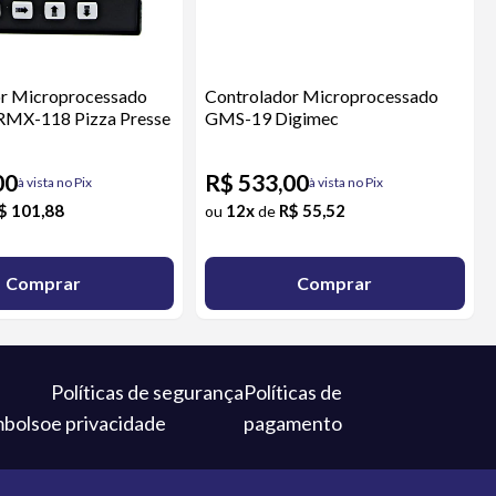
r Microprocessado
Controlador Microprocessado
MX-118 Pizza Presse
GMS-19 Digimec
00
R$ 533,00
à vista no Pix
à vista no Pix
$ 101,88
12x
R$ 55,52
ou
de
Comprar
Comprar
Políticas de segurança
Políticas de
mbolso
e privacidade
pagamento