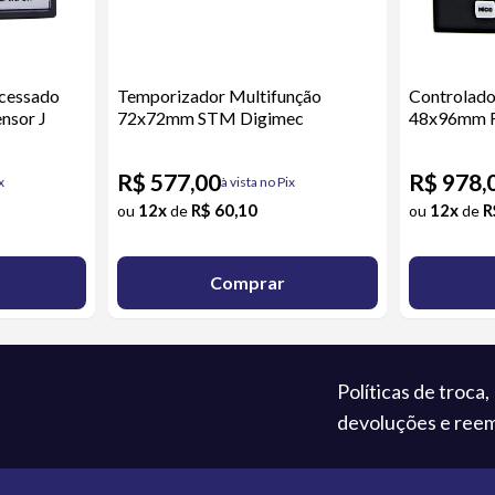
cessado
Temporizador Multifunção
Controlado
nsor J
72x72mm STM Digimec
48x96mm R
R$ 577,00
R$ 978,
x
à vista no Pix
12x
R$ 60,10
12x
R
ou
de
ou
de
Comprar
Políticas de troca,
devoluções e ree