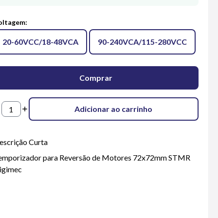
oltagem
:
20-60VCC/18-48VCA
90-240VCA/115-280VCC
Comprar
Adicionar ao carrinho
escrição Curta
emporizador para Reversão de Motores 72x72mm STMR
igimec