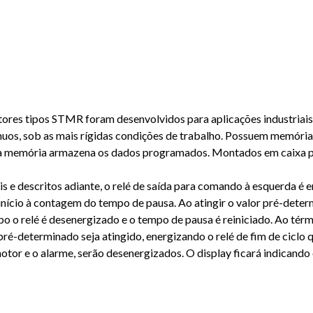
es tipos STMR foram desenvolvidos para aplicações industriais o
tínuos, sob as mais rígidas condições de trabalho. Possuem memór
 sua memória armazena os dados programados. Montados em caixa p
 e descritos adiante, o relé de saída para comando à esquerda é 
 início à contagem do tempo de pausa. Ao atingir o valor pré-deter
mpo o relé é desenergizado e o tempo de pausa é reiniciado. Ao tér
l pré-determinado seja atingido, energizando o relé de fim de cicl
otor e o alarme, serão desenergizados. O display ficará indicando 