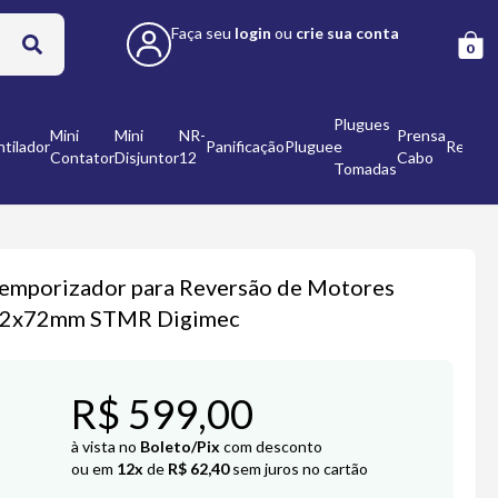
Faça seu
login
ou
crie sua conta
0
Plugues
Mini
Mini
NR-
Prensa
tilador
Panificação
Plugue
e
Refleto
Contator
Disjuntor
12
Cabo
Tomadas
emporizador para Reversão de Motores
2x72mm STMR Digimec
R$ 599,00
à vista no
Boleto/Pix
com desconto
ou em
12x
de
R$ 62,40
sem juros no cartão