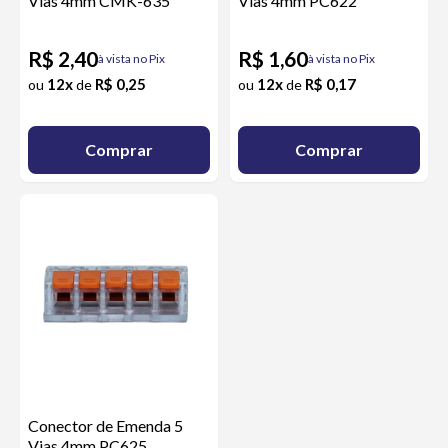
Vias 4mm CMK-635
Vias 4mm PC622
R$ 2,40
R$ 1,60
à vista no Pix
à vista no Pix
12x
R$ 0,25
12x
R$ 0,17
ou
de
ou
de
Comprar
Comprar
Conector de Emenda 5
Vias 4mm PC625