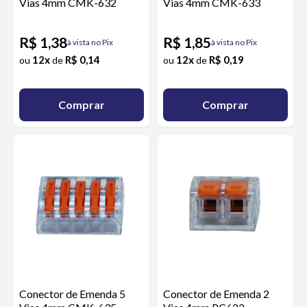
Vias 4mm CMK-632
Vias 4mm CMK-633
R$ 1,38
R$ 1,85
à vista no Pix
à vista no Pix
12x
R$ 0,14
12x
R$ 0,19
ou
de
ou
de
Comprar
Comprar
Conector de Emenda 5
Conector de Emenda 2