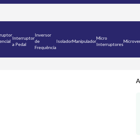
ruptor
Inversor
Interruptor
Micro
encial
de
Isolador
Manipulador
Microven
a Pedal
Interruptores
Frequência
A