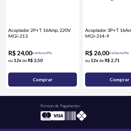
Acoplador 2P+T 16Amp. 220V
Acoplador 3P+T 16Am
MGI-213
MGI-214-9
R$ 24,00
R$ 26,00
à vista no Pix
à vista no Pix
12x
R$ 2,50
12x
R$ 2,71
ou
de
ou
de
Comprar
Comprar
Formas de Pagamento: