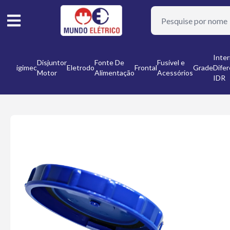
or
Inter
Disjuntor
Fonte De
Fusível e
Digimec
Eletrodo
Frontal
Grade
Difer
Motor
Alimentação
Acessórios
nto
IDR