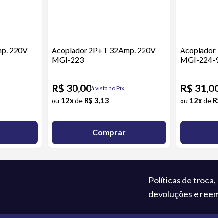
p. 220V
Acoplador 2P+T 32Amp. 220V
Acoplador
MGI-223
MGI-224-
R$ 30,00
R$ 31,0
à vista no Pix
12x
R$ 3,13
12x
R
ou
de
ou
de
Comprar
Políticas de troca,
devoluções e ree