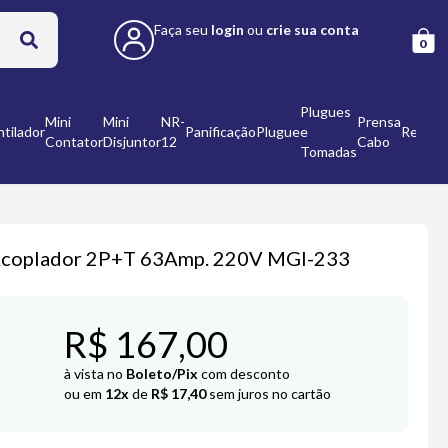
Faça seu
login
ou
crie sua conta
0
Plugues
Mini
Mini
NR-
Prensa
tilador
Panificação
Plugue
e
Refleto
Contator
Disjuntor
12
Cabo
Tomadas
coplador 2P+T 63Amp. 220V MGI-233
R$ 167,00
à vista no
Boleto/Pix
com desconto
ou em
12x
de
R$ 17,40
sem juros no cartão