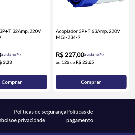
 3P+T 32Amp. 220V
Acoplador 3P+T 63Amp. 220V
9
MGI-234-9
0
R$ 227,00
à vista no Pix
à vista no Pix
$ 3,23
12x
R$ 23,65
ou
de
Comprar
Comprar
Políticas de segurança
Políticas de
mbolso
e privacidade
pagamento