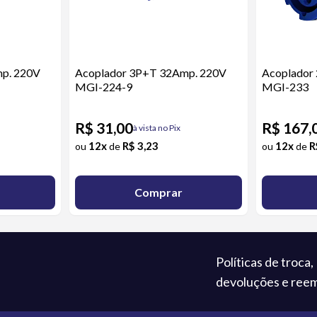
p. 220V
Acoplador 3P+T 32Amp. 220V
Acoplador
MGI-224-9
MGI-233
R$ 31,00
R$ 167,
à vista no Pix
12x
R$ 3,23
12x
R
ou
de
ou
de
Comprar
Políticas de troca,
devoluções e ree