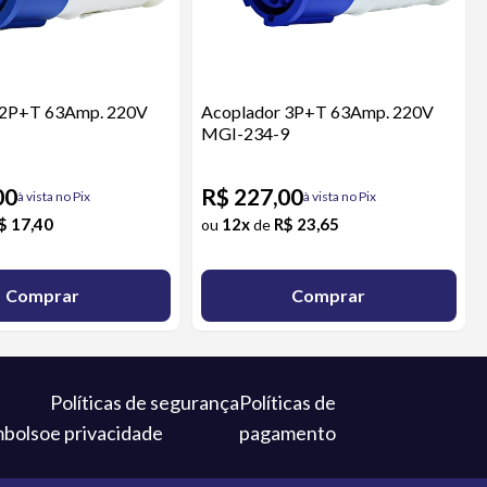
 2P+T 63Amp. 220V
Acoplador 3P+T 63Amp. 220V
MGI-234-9
00
R$ 227,00
à vista no Pix
à vista no Pix
$ 17,40
12x
R$ 23,65
ou
de
Comprar
Comprar
Políticas de segurança
Políticas de
mbolso
e privacidade
pagamento