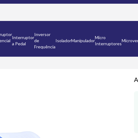
ruptor
Inversor
Interruptor
Micro
encial
de
Isolador
Manipulador
Microven
a Pedal
Interruptores
Frequência
A