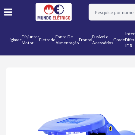
or
Inter
Disjuntor
Fonte De
Fusível e
Digimec
Eletrodo
Frontal
Grade
Difer
Motor
Alimentação
Acessórios
nto
IDR