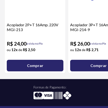
Acoplador 2P+T 16Amp. 220V
Acoplador 3P+T 16Am
MGI-213
MGI-214-9
R$ 24,00
R$ 26,00
à vista no Pix
à vista no Pix
12x
R$ 2,50
12x
R$ 2,71
ou
de
ou
de
Comprar
Comprar
Formas de Pagamento: