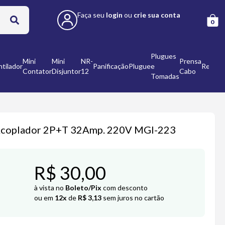
Faça seu
login
ou
crie sua conta
0
Plugues
Mini
Mini
NR-
Prensa
tilador
Panificação
Plugue
e
Refleto
Contator
Disjuntor
12
Cabo
Tomadas
coplador 2P+T 32Amp. 220V MGI-223
R$ 30,00
à vista no
Boleto/Pix
com desconto
ou em
12x
de
R$ 3,13
sem juros no cartão